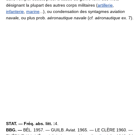
désignant la plupart des autres corps militaires (
artillerie
,
infanterie
,
marine
...), ou condensation des syntagmes
aviation
navale,
ou plus prob.
aéronautique navale
(
cf. aéronautique
ex. 7).
STAT. — Fréq. abs. litt. :
4.
BBG. —
BÉL. 1957. — GUILB. Aviat. 1965. — LE CLÈRE 1960. —