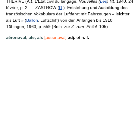
THÉRIVE (A.). L'État civil du langage.
Nouvelles (
Les
) litt.
1940, 24
février, p. 2. — ZASTROW (
D
.). Entstehung und Ausbildung des
französischen Vokabulars der Luftfahrt mit Fahrzeugen « leichter
als Luft » (
Ballon
, Luftschiff) von den Anfängen bis 1910.
Tübingen, 1963, p. 559 (Beih. zur
Z. rom. Philol.
105).
aéronaval, ale, als
[aeʀonaval]
adj.
et
n. f.