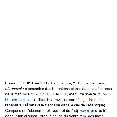
Étymol. ET HIST. — 1.
1861 adj.,
supra;
2.
1956 subst. fém.
aéronavale
« ensemble des formations et installations aériennes
de la mar. milit. fr. » (
Ch
. DE GAULLE,
Mém. de guerre,
p. 248 :
D'autre part
, six flottilles d'hydravions réarmés [...] faisaient
reparaître l'
aéronavale
française dans le ciel de l'Atlantique).
Composé de l'élément préf.
aéro-
et de l'adj.
naval
, pris au fém.
dans l'emploi subst., prob. à cause du genre fém. des mots