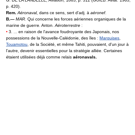
G. DE LA LANDELLE,
Aviation,
1863, p. 312 (GUILB.
Aviat.
1965,
p. 420).
Rem.
Aéronaval,
dans ce sens, sert d'adj. à
aéronef
.
B.—
MAR.
Qui concerne les forces aériennes organiques de la
marine de guerre. Anton.
Aéroterrestre
:
•
3. ... en raison de l'avance foudroyante des Japonais, nos
possessions de la Nouvelle-Calédonie, des îles :
Marquises
,
Touamotou
, de la Société, et même Tahiti, pouvaient, d'un jour à
l'autre, devenir essentielles pour la stratégie alliée. Certaines
étaient utilisées déjà comme relais
aéronavals.