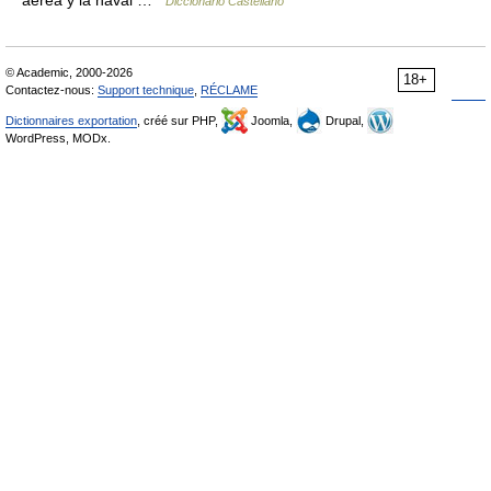
aérea y la naval …
Diccionario Castellano
© Academic, 2000-2026
18+
Contactez-nous:
Support technique
,
RÉCLAME
Dictionnaires exportation
, créé sur PHP,
Joomla,
Drupal,
WordPress, MODx.