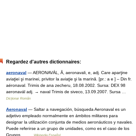
Regardez d'autres dictionnaires:
aeronaval
— AERONAVÁL, Ă, aeronavali, e, adj. Care aparţine
aviaţiei şi marinei, privitor la aviaţie şi la marină. [pr.: a e ] – Din fr.
aéronaval. Trimis de ana zecheru, 18.08.2002. Sursa: DEX 98
aeronavál adj. → naval Trimis de siveco, 13.09.2007. Sursa …
Dicționar Român
Aeronaval
— Saltar a navegación, búsqueda Aeronaval es un
adjetivo empleado normalmente en ámbitos militares para
designar la utilización conjunta de medios aeronáuticos y navales.
Puede referirse a un grupo de unidades, como es el caso de los
Grupos… …
Wikipedia Español