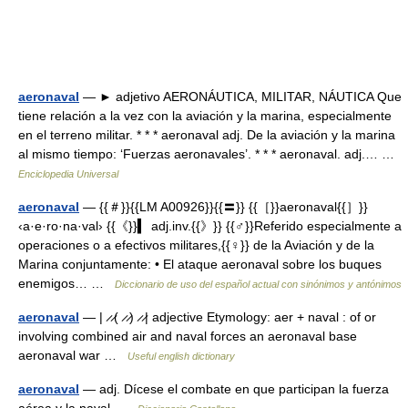
aeronaval
— ► adjetivo AERONÁUTICA, MILITAR, NÁUTICA Que
tiene relación a la vez con la aviación y la marina, especialmente
en el terreno militar. * * * aeronaval adj. De la aviación y la marina
al mismo tiempo: ‘Fuerzas aeronavales’. * * * aeronaval. adj.… …
Enciclopedia Universal
aeronaval
— {{＃}}{{LM A00926}}{{〓}} {{［}}aeronaval{{］}}
‹a·e·ro·na·val› {{《}}▍ adj.inv.{{》}} {{♂}}Referido especialmente a
operaciones o a efectivos militares,{{♀}} de la Aviación y de la
Marina conjuntamente: • El ataque aeronaval sobre los buques
enemigos… …
Diccionario de uso del español actual con sinónimos y antónimos
aeronaval
— | ̷ ̷( ̷ ̷) ̷ ̷| adjective Etymology: aer + naval : of or
involving combined air and naval forces an aeronaval base
aeronaval war …
Useful english dictionary
aeronaval
— adj. Dícese el combate en que participan la fuerza