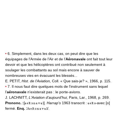
•
6. Simplement, dans les deux cas, on peut dire que les
équipages de l'Armée de l'Air et de l'
Aéronavale
ont fait tout leur
devoir et que les hélicoptères ont contribué non seulement à
soulager les combattants au sol mais encore à sauver de
nombreuses vies en évacuant les blessés...
E. PETIT,
Hist. de l'Aviation,
Coll. « Que sais-je? », 1966, p. 115.
•
7. Il nous faut dire quelques mots de l'instrument sans lequel
l'
aéronavale
n'existerait pas : le porte-avions.
J. LACHNITT,
L'Aviation d'aujourd'hui,
Paris, Lar., 1968, p. 269.
Prononc. :
[
].
Harrap's
1963 transcrit :
-avec [o]
fermé.
Enq. :
/
/.