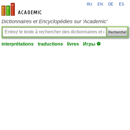
RU
EN
DE
ES
fr-academic.com
Dictionnaires et Encyclopédies sur 'Academic'
Recherche!
interprétations
traductions
livres
Игры ⚽