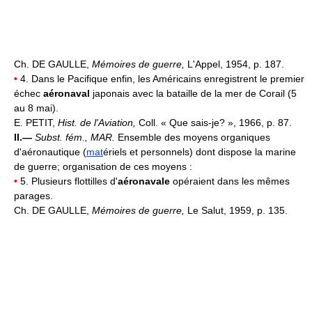
Ch. DE GAULLE,
Mémoires de guerre,
L'Appel, 1954, p. 187.
•
4. Dans le Pacifique enfin, les Américains enregistrent le premier
échec
aéronaval
japonais avec la bataille de la mer de Corail (5
au 8 mai).
E. PETIT,
Hist. de l'Aviation,
Coll. « Que sais-je? », 1966, p. 87.
II.—
Subst. fém.,
MAR.
Ensemble des moyens organiques
d'aéronautique (
mat
ériels et personnels) dont dispose la marine
de guerre; organisation de ces moyens :
•
5. Plusieurs flottilles d'
aéronavale
opéraient dans les mêmes
parages.
Ch. DE GAULLE,
Mémoires de guerre,
Le Salut, 1959, p. 135.