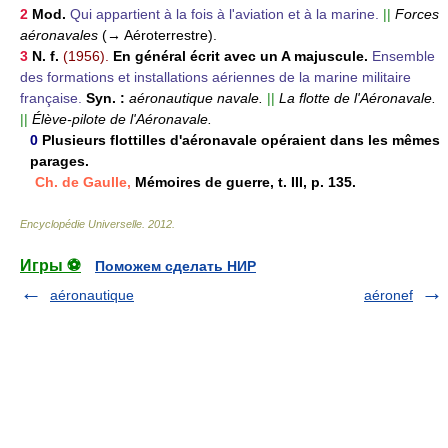
2
Mod.
Qui appartient à la fois à l'aviation et à la marine.
||
Forces
aéronavales
(→ Aéroterrestre).
3
N. f.
(1956).
En général écrit avec un A majuscule.
Ensemble
des formations et installations aériennes de la marine militaire
française.
Syn. :
aéronautique navale.
||
La flotte de l'Aéronavale.
||
Élève-pilote de l'Aéronavale.
0
Plusieurs flottilles d'aéronavale opéraient dans les mêmes
parages.
Ch. de Gaulle,
Mémoires de guerre, t. III, p. 135.
Encyclopédie Universelle
.
2012
.
Игры ⚽
Поможем сделать НИР
aéronautique
aéronef