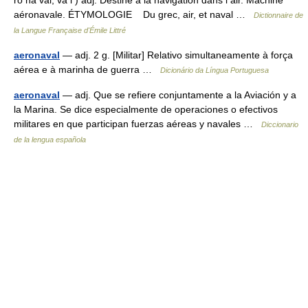
ro na val, va l ) adj. Destiné à la navigation dans l air. Machine
aéronavale. ÉTYMOLOGIE Du grec, air, et naval …
Dictionnaire de
la Langue Française d'Émile Littré
aeronaval
— adj. 2 g. [Militar] Relativo simultaneamente à força
aérea e à marinha de guerra …
Dicionário da Língua Portuguesa
aeronaval
— adj. Que se refiere conjuntamente a la Aviación y a
la Marina. Se dice especialmente de operaciones o efectivos
militares en que participan fuerzas aéreas y navales …
Diccionario
de la lengua española