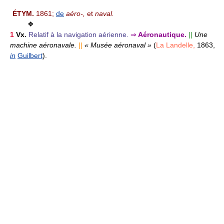
ÉTYM.
1861;
de
aéro-,
et
naval.
❖
1
Vx.
Relatif à la navigation aérienne.
⇒
Aéronautique.
||
Une
machine aéronavale.
||
« Musée aéronaval »
(
La Landelle,
1863,
in
Guilbert
).